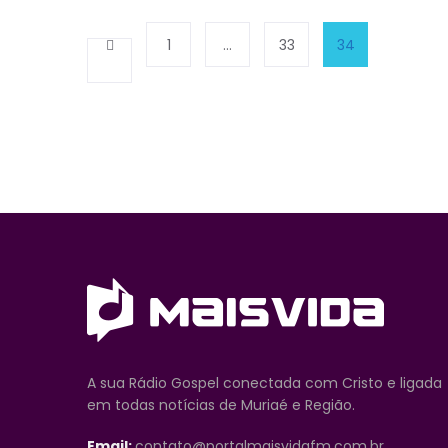
1
…
33
34
A sua Rádio Gospel conectada com Cristo e ligada
em todas notícias de Muriaé e Região.
Email:
contato@portalmaisvidafm.com.br