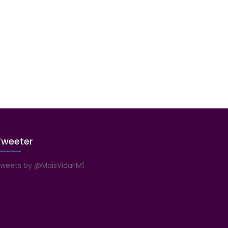
Tweeter
weets by @MaisVidaFM1