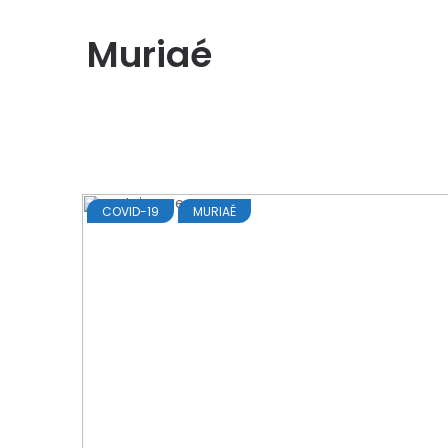
Muriaé
COVID-19
MURIAÉ