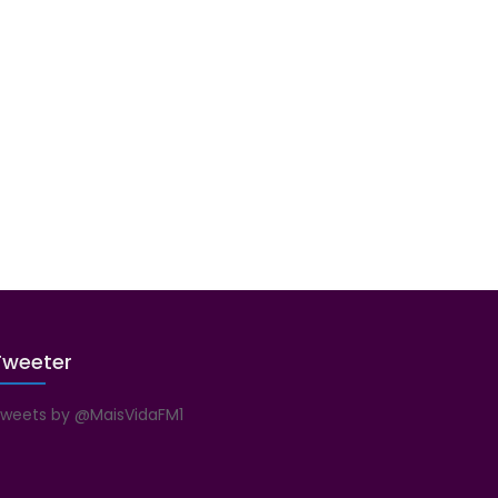
Tweeter
weets by @MaisVidaFM1