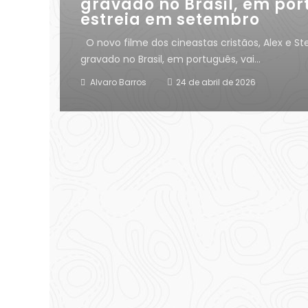
gravado no Brasil, em por
estreia em setembro
O novo filme dos cineastas cristãos, Alex e St
gravado no Brasil, em português, vai...
Alvaro Barros
24 de abril de 2026