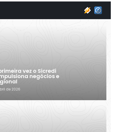
rimeira vez o Sicredi
impulsiona negócios e
gional
bril de 2026