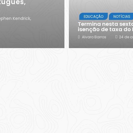
tuguês,
EDUCAÇÃO
NOTÍCIAS
ephen Kendrick,
Termina nesta sexta
isenção de taxa do
Alvaro Barros
24 de a