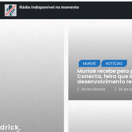
MURIAÉ
NOTÍCIAS
Muriaé recebe pela p
Conecta, feira que 
desenvolvimento re
Alvaro Barros
24 de a
drick,